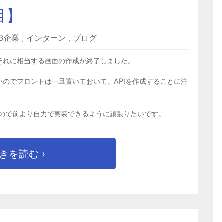
目】
EB企業
,
インターン
,
ブログ
とそれに相当する画面の作成が終了しました。
いのでフロントは一旦置いておいて、APIを作成することに注
ので前より自力で実装できるように頑張りたいです。
きを読む ›