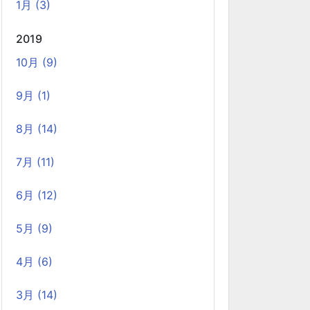
1月 (3)
のホーリンラブブックスがあります。
2019
2024年のTORICOの社内勉強会の内容
10月 (9)
2025-02-17
TORICOでは、毎月1回のペースで開発者による
9月 (1)
技術勉強会を行っています。 2024年に開催した
技術勉強会の内容を紹介します。
8月 (14)
7月 (11)
AWS OpenSearch を、マネージドクラス
ターからサーバーレスに移行した時のコス
6月 (12)
ト削減効果
2025-01-21
5月 (9)
当社では、2024年12月に、サービスの検索エン
ジンをOpenSearch のマネージドクラスターか
4月 (6)
らサーバーレスに変更しました。 主に実費のコ
3月 (14)
ストダウンとマネジメントコストの低減を期待し