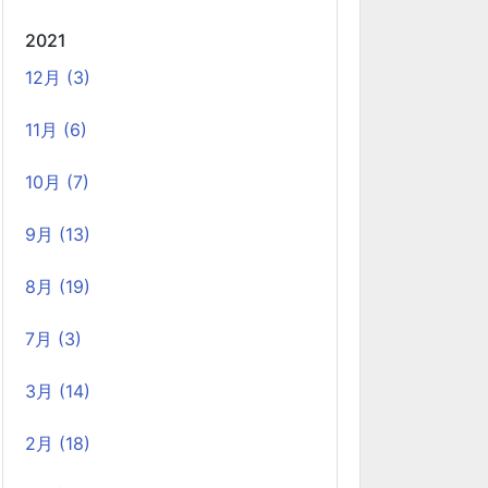
2021
Laravelを使って簡単にReactを開発できる
12月 (3)
環境を作成する
2025-03-18
11月 (6)
Laravelを使って簡単にReactの開発環境を構築
する。 以前はPython（Django）＋
10月 (7)
React（TypeScript）で挫折したが、今回は得意
なPHP（Laravel）をバックエンドにすること
9月 (13)
で、Reactの学習に集中できる環境を整える。 ま
8月 (19)
た、低コストで構築し、トラブル時の原因特定を
容易にすることを目的としています。
7月 (3)
3月 (14)
ホーリンラブブックスのリニューアルした
時の話
2025-03-17
2月 (18)
弊社が運営しているECショップにBL専門サイト