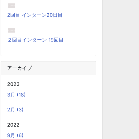
Docker イメージのビルドをする手順を書いてい
2回目 インターン20日目
ます。Colima と Rosetta2 を使って、クロスア
ーキテクチャーでビルドする方法です。Lima,
QEmu, nerdctl の実例も記載しています。
２回目インターン 19回目
ビジネスワークに便利なSLACKのリマイン
ド設定
2025-03-21
アーカイブ
今回は、ビジネスワークに役立つSlackのリマイ
ンダー設定についてご紹介します。 Slackでは、
2023
業務で決めたことや会議の開始前にリマインダー
3月 (18)
を設定しておくと、とても便利です。 忙しい
2月 (3)
と、いくらスケジュールを頭に入れていても、仕
事に没頭してしまい、他の業務や会議の開始時間
2022
を過ぎてしまうことがあります。そんな経験があ
9月 (6)
る方には、この機能が非常に役立つと思います。