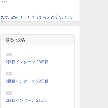
った
スマホのセキュリティ対策と適度なバラン
ス
2025-03-27
安全なサイトをスマホで開いた際に、セキュリテ
最近の投稿
ィ警告や画像表示の不具合が発生することがあり
ます。もしかすると、スマホの過度なセキュリテ
ィ対策が他のアプリの動作に影響を与えているか
2回目インターン 23日目
もしれません。今回は、セキュリティ対策とその
影響について簡単にご紹介します。
2回目インターン 22日目
Coima + Rosetta 2 で、Apple Silicon 上
で x86_64 の Docker イメージをビルドす
る (Docker desktop やめる)
2025-03-24
2回目インターン 21日目
Docker Desktop を使わずに、Mac で x86 の