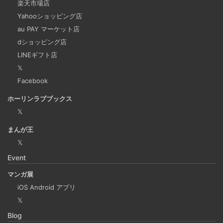
楽天市場店
今回は、ビジネスワークに役立つSlackのリマインダー設定
Yahooショッピング店
についてご紹介します。 Slackでは、業務で決めたことや会
au PAY マーケット店
議の開始前にリマインダーを設定しておくと、とても便利
dショッピング店
です。 忙しいと、いくらスケジュールを頭に入れていて
LINEギフト店
も、仕事に没頭してしまい、他の業務や会議の開始時間を
𝕏
過ぎてしまうことがあります。そんな経験がある方には、
Facebook
この機能が非常に役立つと思います。
ホーリンラブブックス
𝕏
Laravelを使って簡単にReactを開発できる環境を作
まんが王
成する
𝕏
2025-03-18
Event
Laravelを使って簡単にReactの開発環境を構築する。 以前
マンガ展
はPython（Django）＋React（TypeScript）で挫折した
iOS Android アプリ
が、今回は得意なPHP（Laravel）をバックエンドにするこ
𝕏
とで、Reactの学習に集中できる環境を整える。 また、低
Blog
コストで構築し、トラブル時の原因特定を容易にすること