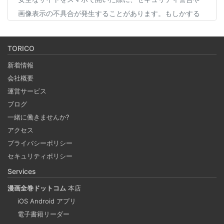
画像表示の不具合が発生することがあります。もしかする
と、スマホの過度なセキュリティ対策が他のアプリの動作
に影響を与えているかもしれません。今回は、セキュリテ
TORICO
ィ対策とその影響について簡単にご紹介します。
新着情報
会社概要
Coima + Rosetta 2 で、Apple Silicon 上で x86_64
運営サービス
の Docker イメージをビルドする (Docker desktop
ブログ
やめる)
一緒に働きませんか?
2025-03-24
アクセス
Docker Desktop を使わずに、Mac で x86 の Docker イメ
プライバシーポリシー
ージのビルドをする手順を書いています。Colima と
セキュリティポリシー
Rosetta2 を使って、クロスアーキテクチャーでビルドする
Services
方法です。Lima, QEmu, nerdctl の実例も記載しています。
漫画全巻ドットコム
本店
iOS Android アプリ
ビジネスワークに便利なSLACKのリマインド設定
電子書籍リーダー
2025-03-21