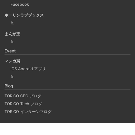
ウント（組織アカウント）」
Facebook
2024-03-20
ホーリンラブブックス
会社のメールアドレスで作られたMicrosoftアカウントが３
𝕏
つも存在していた。なぜ、登録されてしまったのか、個人
まんが王
と組織のアカウントの見分け方など
𝕏
もっと見る
Event
マンガ展
iOS Android アプリ
𝕏
Blog
TORICO CEO ブログ
TORICO Tech ブログ
TORICO インターンブログ