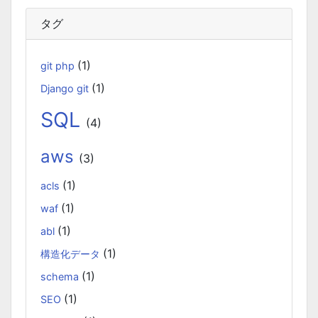
の管理をしてみる。 Notion APIを使えば自作アプリとの連
タグ
携も可能に！？
(1)
git php
重複コンテンツは味方ではない
(1)
Django git
2024-09-25
SQL
(4)
検索エンジンの上位にサイト情報が表示されるということ
は多くの人に見てもらえる最高の宣伝です。SEO評価を下
aws
(3)
げてしまう重複コンテンツを軽減することも重要な課題の
一つだといえます。
(1)
acls
(1)
waf
Microsoftの法人向けプランを導入した
(1)
abl
2024-09-20
(1)
構造化データ
2025年上半期は個人アカウントからMicrosoft法人アカウン
(1)
schema
トの個人アカウントに切り替えました。
(1)
SEO