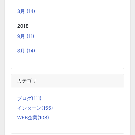
から取得したデータを用いたRAGとメモリーセーバーの実
3月 (14)
装例も紹介しています。
2018
Weaviate をローカルDockerで起動して、手軽に
9月 (11)
RAG するチュートリアル
2024-10-12
8月 (14)
オープンソースのベクトルデータベースである Weaviate を
Docker で起動しデータを投入し、そのデータを使って
RAG (検索拡張生成) を行うチュートリアルです。(社内勉強
カテゴリ
会カリキュラム） 自分の PC 上で RAG のシステムを構築し
ます。
ブログ(111)
インターン(155)
Notionを本の管理に使ってみる
2024-09-30
WEB企業(108)
ブラウザがあればどこでもつかえるNotion。 テンプレート
で何でもできるNotionで購入した本、これから発売する本