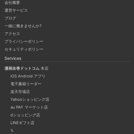
明と解決方法を書いています。
会社概要
運営サービス
ブログ
Djangoのユニットテストで複数のモックを同時に扱
一緒に働きませんか?
う時は ExitStack でまとめると良い
2024-06-27
アクセス
プライバシーポリシー
Django のユニットテストで複数のモックを同時に扱う時に
セキュリティポリシー
便利な contextlib の ExitStack を紹介します。コードを記
Services
載しています。
漫画全巻ドットコム
本店
iOS Android アプリ
ファビコン（favion）はシンボルマーク
電子書籍リーダー
2024-03-29
楽天市場店
favicon（ファビコン）とは、Favorite Icon（フェイバリッ
Yahooショッピング店
トアイコン）の略です。Webサイトのシンボルマークとし
au PAY マーケット店
て使用されるアイコン。
dショッピング店
LINEギフト店
「Microsoftアカウント個人」と「職場と学校アカ
𝕏