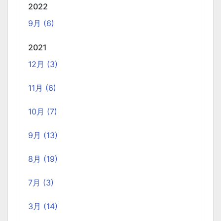
2022
はPython（Django）＋React（TypeScript）で挫折した
が、今回は得意なPHP（Laravel）をバックエンドにするこ
9月 (6)
とで、Reactの学習に集中できる環境を整える。 また、低
2021
コストで構築し、トラブル時の原因特定を容易にすること
を目的としています。
12月 (3)
11月 (6)
ホーリンラブブックスのリニューアルした時の話
2025-03-17
10月 (7)
弊社が運営しているECショップにBL専門サイトのホーリン
ラブブックスがあります。
9月 (13)
8月 (19)
2024年のTORICOの社内勉強会の内容
2025-02-17
7月 (3)
TORICOでは、毎月1回のペースで開発者による技術勉強会
を行っています。 2024年に開催した技術勉強会の内容を紹
3月 (14)
介します。