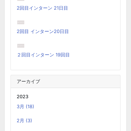
方法です。Lima, QEmu, nerdctl の実例も記載しています。
2回目インターン 21日目
ビジネスワークに便利なSLACKのリマインド設定
2025-03-21
2回目 インターン20日目
今回は、ビジネスワークに役立つSlackのリマインダー設定
についてご紹介します。 Slackでは、業務で決めたことや会
議の開始前にリマインダーを設定しておくと、とても便利
２回目インターン 19回目
です。 忙しいと、いくらスケジュールを頭に入れていて
も、仕事に没頭してしまい、他の業務や会議の開始時間を
過ぎてしまうことがあります。そんな経験がある方には、
アーカイブ
この機能が非常に役立つと思います。
2023
Laravelを使って簡単にReactを開発できる環境を作
3月 (18)
成する
2025-03-18
2月 (3)
Laravelを使って簡単にReactの開発環境を構築する。 以前