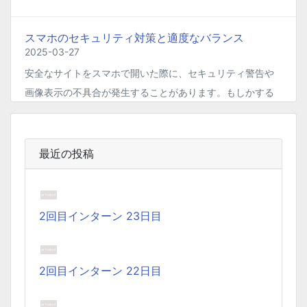
スマホのセキュリティ対策と適度なバランス
2025-03-27
安全なサイトをスマホで開いた際に、セキュリティ警告や
画像表示の不具合が発生することがあります。もしかする
と、スマホの過度なセキュリティ対策が他のアプリの動作
に影響を与えているかもしれません。今回は、セキュリテ
ィ対策とその影響について簡単にご紹介します。
最近の投稿
Coima + Rosetta 2 で、Apple Silicon 上で x86_64
の Docker イメージをビルドする (Docker desktop
2回目インターン 23日目
やめる)
2025-03-24
Docker Desktop を使わずに、Mac で x86 の Docker イメ
2回目インターン 22日目
ージのビルドをする手順を書いています。Colima と
Rosetta2 を使って、クロスアーキテクチャーでビルドする