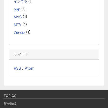
(1)
インフラ
Django Channels で Websocket を扱い、ホワイト
(1)
ボードみたいなのを作るチュートリアル
php
2024-09-17
(1)
MVC
Django Channels の機能を使って、簡易的な複数人お絵か
(1)
MTV
きアプリを作るチュートリアルです。(社内勉強会カリキュ
(1)
Django
ラム） 他のクライアントの操作を、WebSocket を使って
送受信し、リアルタイムで複数人が描けるホワイトボード
のようなものを作ります。
フィード
データベースのデータを一括処理するプログラムで
RSS
/
Atom
やりがちなパジネーションドリフトの失敗例と対策
2024-07-20
データベースから特定の条件に合致したレコードを抽出
し、更新するバッチ処理の中で、LIMIT OFFSET を使って
1000件程度づつループする時、処理内容によっては全件走
TORICO
査されずに漏れが発生する場合があります。その内容の説
新着情報