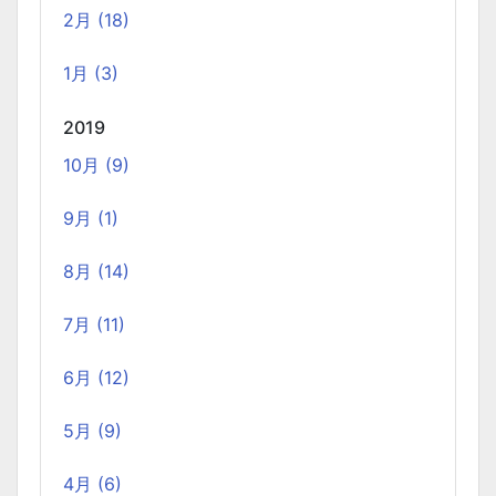
2月 (18)
AWS OpenSearch を、マネージドクラスターから
1月 (3)
サーバーレスに移行した時のコスト削減効果
2025-01-21
2019
当社では、2024年12月に、サービスの検索エンジンを
10月 (9)
OpenSearch のマネージドクラスターからサーバーレスに
変更しました。 主に実費のコストダウンとマネジメントコ
9月 (1)
ストの低減を期待して変更しての実施となります。 実際の
8月 (14)
コスト変動のグラフと、変更しての所感を記載しました。
7月 (11)
2024年末の LangChain チュートリアル
2024-12-15
6月 (12)
LangChainの利用方法に関するチュートリアルです。2024
5月 (9)
年12月の技術勉強会の内容を基に、LangChainの基本的な
使い方や環境構築手順、シンプルなLLMの使用方法、APIサ
4月 (6)
ーバーの構築方法などを解説しています。また、Wikipedia