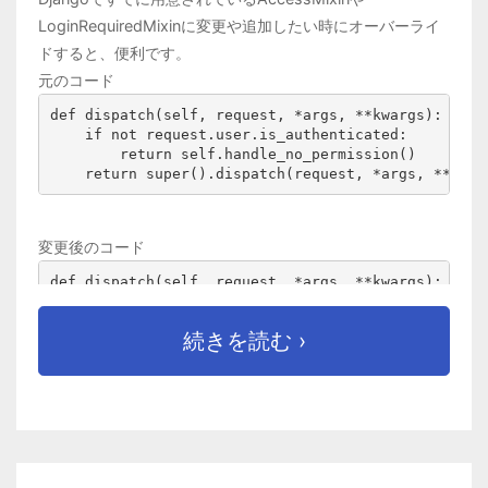
LoginRequiredMixinに変更や追加したい時にオーバーライ
ドすると、便利です。
元のコード
def 
dispatch
(
self
, 
request
, 
*args
, 
**kwargs):
if not 
request.user.is_authenticated:
return 
self
.handle_no_permission()
return 
super
().dispatch(request
, 
*args
, 
**kwar
変更後のコード
def 
dispatch
(
self
, 
request
, 
*args
, 
**kwargs):
if not 
request.user.is_authenticated:
if not 
self
.モデル名.filter(
続きを読む ›
users
=
self
.request.user).exists():
return 
self
.handle_no_permission()
return 
super
().dispatch(request
, 
*args
, 
**kwar