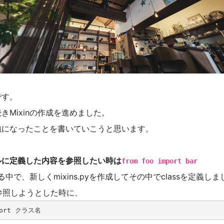
です。
きMixinの作成を進めました。
強になったことを書いていこうと思います。
ルに定義した内容を参照したい時は
from foo import bar
いる中で、新しくmixins.pyを作成してその中でclassを定義し
yで参照しようとした時に、
mport クラス名