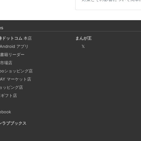
Coima + Rosetta 2 で、
ージをビルドする (Docker 
es
2025-03-24
巻ドットコム
本店
まんが王
Docker Desktop を使わず
 Android アプリ
𝕏
手順を書いています。Colima
書籍リーダー
でビルドする方法です。Lima, 
市場店
hooショッピング店
 PAY マーケット店
ビジネスワークに便利なS
2025-03-21
ョッピング店
NEギフト店
今回は、ビジネスワークに役立
す。 Slackでは、業務で
ebook
おくと、とても便利です。 
ンラブブックス
も、仕事に没頭してしまい、
あります。そんな経験がある