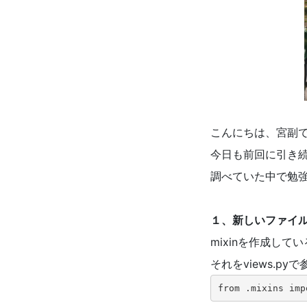
こんにちは、宮副
今日も前回に引き続
調べていた中で勉
１、新しいファイ
mixinを作成して
それをviews.p
from .mixins i