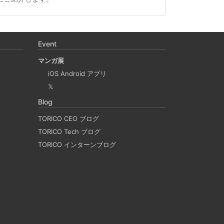
Apple Silicon 上で x86_64 の Docker イメ
desktop やめる)
Event
マンガ展
に、Mac で x86 の Docker イメージのビルドをする
iOS Android アプリ
 と Rosetta2 を使って、クロスアーキテクチャー
𝕏
QEmu, nerdctl の実例も記載しています。
Blog
TORICO CEO ブログ
LACKのリマインド設定
TORICO Tech ブログ
TORICO インターンブログ
つSlackのリマインダー設定についてご紹介しま
決めたことや会議の開始前にリマインダーを設定して
忙しいと、いくらスケジュールを頭に入れていて
他の業務や会議の開始時間を過ぎてしまうことが
方には、この機能が非常に役立つと思います。