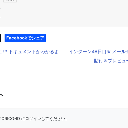
4
5
Facebookでシェア
目!# ドキュメントがわかるよ
インターン48日目!# メー
貼付＆プレビュ
ト
ORICO-ID にログインしてください。