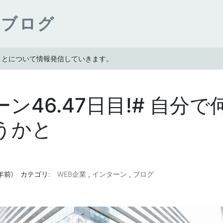
ンブログ
たことについて情報発信していきます。
ン46.47日目!# 自分
うかと
6年前)
カテゴリ:
WEB企業
,
インターン
,
ブログ