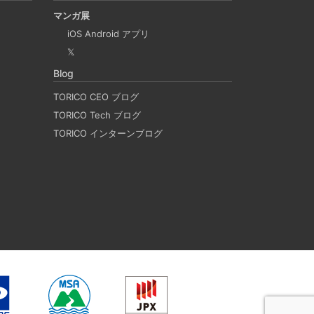
マンガ展
に、Mac で x86 の Docker イメージのビルドをする
iOS Android アプリ
 と Rosetta2 を使って、クロスアーキテクチャー
𝕏
QEmu, nerdctl の実例も記載しています。
Blog
TORICO CEO ブログ
LACKのリマインド設定
TORICO Tech ブログ
TORICO インターンブログ
つSlackのリマインダー設定についてご紹介しま
決めたことや会議の開始前にリマインダーを設定して
忙しいと、いくらスケジュールを頭に入れていて
他の業務や会議の開始時間を過ぎてしまうことが
方には、この機能が非常に役立つと思います。
Reactを開発できる環境を作成する
actの開発環境を構築する。 以前は