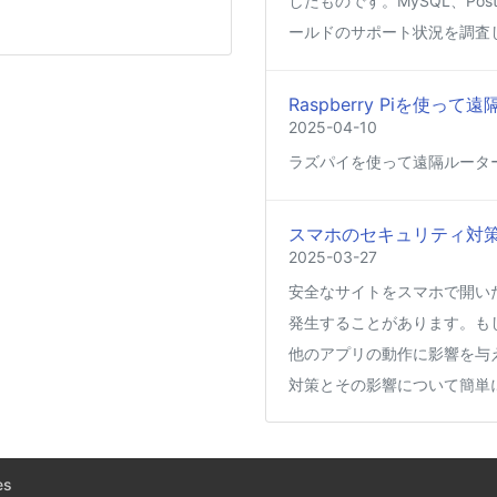
したものです。MySQL、Post
ールドのサポート状況を調査
Raspberry Piを使
2025-04-10
ラズパイを使って遠隔ルータ
スマホのセキュリティ対
2025-03-27
安全なサイトをスマホで開い
発生することがあります。も
他のアプリの動作に影響を与
対策とその影響について簡単
Coima + Rosetta 2 で、
ージをビルドする (Docker 
es