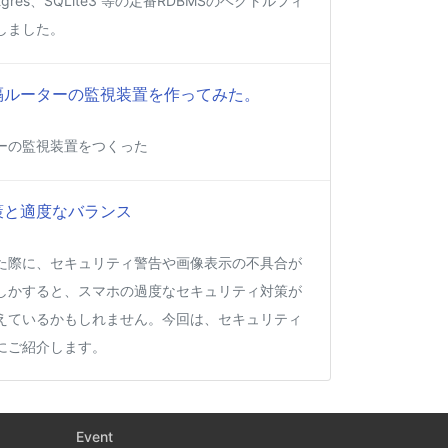
gres、SQLite3 等の定番RDBMSのベクトルフィ
しました。
って遠隔ルーターの監視装置を作ってみた。
ーの監視装置をつくった
策と適度なバランス
た際に、セキュリティ警告や画像表示の不具合が
しかすると、スマホの過度なセキュリティ対策が
えているかもしれません。今回は、セキュリティ
にご紹介します。
Apple Silicon 上で x86_64 の Docker イメ
desktop やめる)
Event