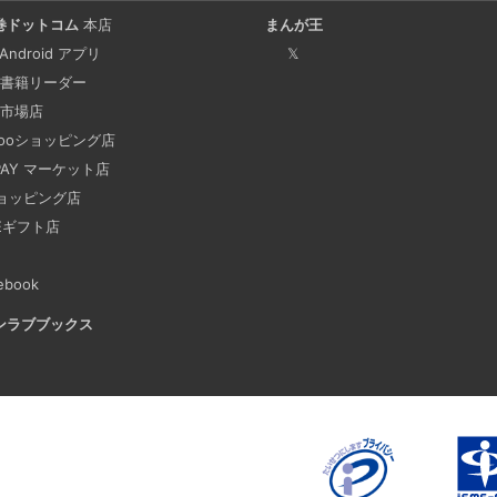
2025-03-24
巻ドットコム
本店
まんが王
Docker Desktop を使わず
 Android アプリ
𝕏
手順を書いています。Colima
書籍リーダー
でビルドする方法です。Lima, 
市場店
hooショッピング店
 PAY マーケット店
ビジネスワークに便利なS
2025-03-21
ョッピング店
NEギフト店
今回は、ビジネスワークに役立
す。 Slackでは、業務で
ebook
おくと、とても便利です。 
ンラブブックス
も、仕事に没頭してしまい、
あります。そんな経験がある
Laravelを使って簡単に
2025-03-18
Laravelを使って簡単にRe