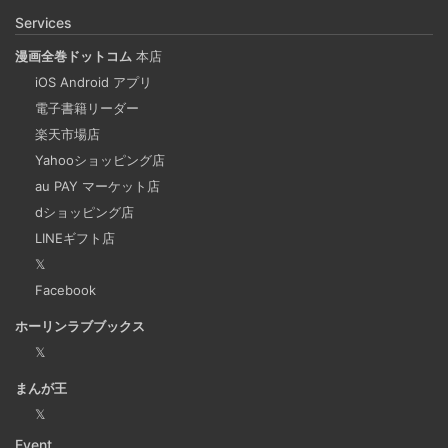
Rosetta2 を使って、クロスアーキテクチャーでビルドする
Services
方法です。Lima, QEmu, nerdctl の実例も記載しています。
漫画全巻ドットコム
本店
iOS Android アプリ
ビジネスワークに便利なSLACKのリマインド設定
電子書籍リーダー
2025-03-21
楽天市場店
今回は、ビジネスワークに役立つSlackのリマインダー設定
Yahooショッピング店
についてご紹介します。 Slackでは、業務で決めたことや会
au PAY マーケット店
議の開始前にリマインダーを設定しておくと、とても便利
dショッピング店
です。 忙しいと、いくらスケジュールを頭に入れていて
LINEギフト店
も、仕事に没頭してしまい、他の業務や会議の開始時間を
𝕏
過ぎてしまうことがあります。そんな経験がある方には、
Facebook
この機能が非常に役立つと思います。
ホーリンラブブックス
𝕏
Laravelを使って簡単にReactを開発できる環境を作
まんが王
成する
𝕏
2025-03-18
Event