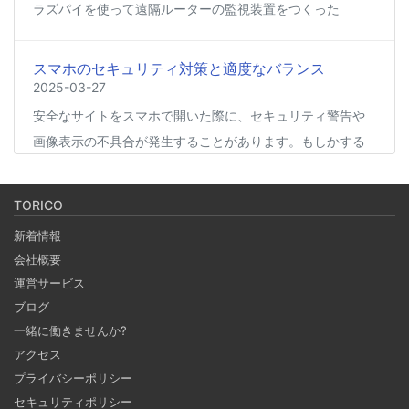
ラズパイを使って遠隔ルーターの監視装置をつくった
スマホのセキュリティ対策と適度なバランス
2025-03-27
安全なサイトをスマホで開いた際に、セキュリティ警告や
画像表示の不具合が発生することがあります。もしかする
と、スマホの過度なセキュリティ対策が他のアプリの動作
に影響を与えているかもしれません。今回は、セキュリテ
TORICO
ィ対策とその影響について簡単にご紹介します。
新着情報
会社概要
Coima + Rosetta 2 で、Apple Silicon 上で x86_64
運営サービス
の Docker イメージをビルドする (Docker desktop
ブログ
やめる)
一緒に働きませんか?
2025-03-24
アクセス
Docker Desktop を使わずに、Mac で x86 の Docker イメ
プライバシーポリシー
ージのビルドをする手順を書いています。Colima と
セキュリティポリシー