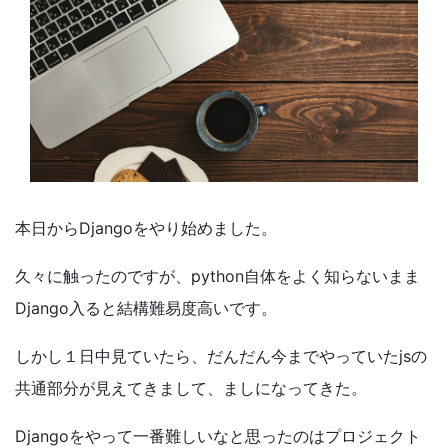
本日から
Django
をやり始めました。
久々に触ったのですが、
python
自体をよく知らないまま
Django
入ると結構難易度高いです。
しかし１日中見ていたら、だんだん今までやっていた
js
の
共通部分が見えてきまして、ましになってきた。
Django
をやって一番難しいなと思ったのはプロジェクト