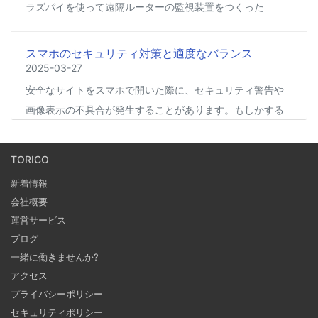
ラズパイを使って遠隔ルーターの監視装置をつくった
スマホのセキュリティ対策と適度なバランス
2025-03-27
安全なサイトをスマホで開いた際に、セキュリティ警告や
画像表示の不具合が発生することがあります。もしかする
と、スマホの過度なセキュリティ対策が他のアプリの動作
に影響を与えているかもしれません。今回は、セキュリテ
TORICO
ィ対策とその影響について簡単にご紹介します。
新着情報
会社概要
Coima + Rosetta 2 で、Apple Silicon 上で x86_64
運営サービス
の Docker イメージをビルドする (Docker desktop
ブログ
やめる)
一緒に働きませんか?
2025-03-24
アクセス
Docker Desktop を使わずに、Mac で x86 の Docker イメ
プライバシーポリシー
ージのビルドをする手順を書いています。Colima と
セキュリティポリシー