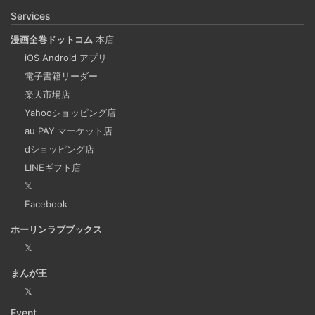
Rosetta2 を使って、クロスアーキテクチャーでビルドする
Services
方法です。Lima, QEmu, nerdctl の実例も記載しています。
漫画全巻ドットコム
本店
iOS Android アプリ
ビジネスワークに便利なSLACKのリマインド設定
電子書籍リーダー
2025-03-21
楽天市場店
今回は、ビジネスワークに役立つSlackのリマインダー設定
Yahooショッピング店
についてご紹介します。 Slackでは、業務で決めたことや会
au PAY マーケット店
議の開始前にリマインダーを設定しておくと、とても便利
dショッピング店
です。 忙しいと、いくらスケジュールを頭に入れていて
LINEギフト店
も、仕事に没頭してしまい、他の業務や会議の開始時間を
𝕏
過ぎてしまうことがあります。そんな経験がある方には、
Facebook
この機能が非常に役立つと思います。
ホーリンラブブックス
𝕏
Laravelを使って簡単にReactを開発できる環境を作
まんが王
成する
𝕏
2025-03-18
Event