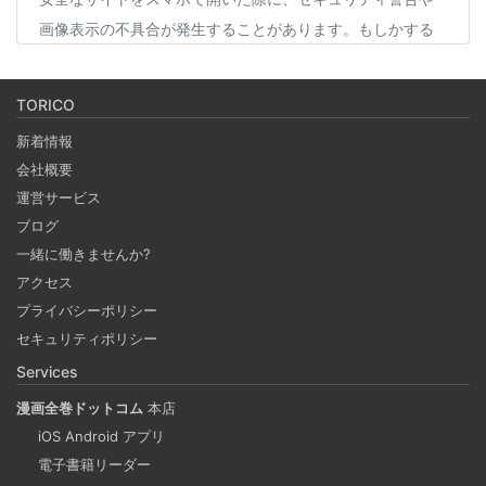
画像表示の不具合が発生することがあります。もしかする
と、スマホの過度なセキュリティ対策が他のアプリの動作
に影響を与えているかもしれません。今回は、セキュリテ
TORICO
ィ対策とその影響について簡単にご紹介します。
新着情報
会社概要
Coima + Rosetta 2 で、Apple Silicon 上で x86_64
運営サービス
の Docker イメージをビルドする (Docker desktop
ブログ
やめる)
一緒に働きませんか?
2025-03-24
アクセス
Docker Desktop を使わずに、Mac で x86 の Docker イメ
プライバシーポリシー
ージのビルドをする手順を書いています。Colima と
セキュリティポリシー
Rosetta2 を使って、クロスアーキテクチャーでビルドする
Services
方法です。Lima, QEmu, nerdctl の実例も記載しています。
漫画全巻ドットコム
本店
iOS Android アプリ
ビジネスワークに便利なSLACKのリマインド設定
電子書籍リーダー
2025-03-21