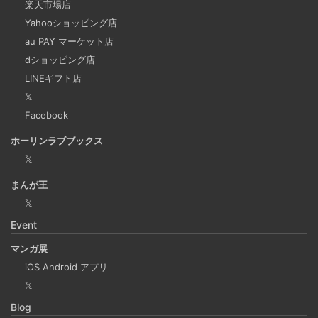
楽天市場店
今回は、ビジネスワークに役立つSlackのリマインダー設定
Yahooショッピング店
についてご紹介します。 Slackでは、業務で決めたことや会
au PAY マーケット店
議の開始前にリマインダーを設定しておくと、とても便利
dショッピング店
です。 忙しいと、いくらスケジュールを頭に入れていて
LINEギフト店
も、仕事に没頭してしまい、他の業務や会議の開始時間を
𝕏
過ぎてしまうことがあります。そんな経験がある方には、
Facebook
この機能が非常に役立つと思います。
ホーリンラブブックス
𝕏
Laravelを使って簡単にReactを開発できる環境を作
まんが王
成する
𝕏
2025-03-18
Event
Laravelを使って簡単にReactの開発環境を構築する。 以前
マンガ展
はPython（Django）＋React（TypeScript）で挫折した
iOS Android アプリ
が、今回は得意なPHP（Laravel）をバックエンドにするこ
𝕏
とで、Reactの学習に集中できる環境を整える。 また、低
Blog
コストで構築し、トラブル時の原因特定を容易にすること