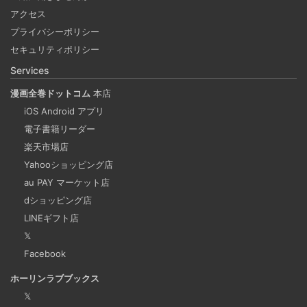
アクセス
Docker Desktop を使わずに、Mac で x86 の Docker イメ
プライバシーポリシー
ージのビルドをする手順を書いています。Colima と
セキュリティポリシー
Rosetta2 を使って、クロスアーキテクチャーでビルドする
Services
方法です。Lima, QEmu, nerdctl の実例も記載しています。
漫画全巻ドットコム
本店
iOS Android アプリ
ビジネスワークに便利なSLACKのリマインド設定
電子書籍リーダー
2025-03-21
楽天市場店
今回は、ビジネスワークに役立つSlackのリマインダー設定
Yahooショッピング店
についてご紹介します。 Slackでは、業務で決めたことや会
au PAY マーケット店
議の開始前にリマインダーを設定しておくと、とても便利
dショッピング店
です。 忙しいと、いくらスケジュールを頭に入れていて
LINEギフト店
も、仕事に没頭してしまい、他の業務や会議の開始時間を
𝕏
過ぎてしまうことがあります。そんな経験がある方には、
Facebook
この機能が非常に役立つと思います。
ホーリンラブブックス
𝕏