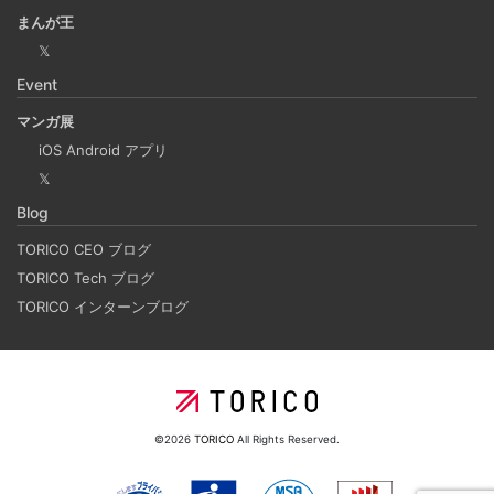
Laravelを使って簡単にReactを開発できる環境を作
まんが王
成する
𝕏
2025-03-18
Event
Laravelを使って簡単にReactの開発環境を構築する。 以前
マンガ展
はPython（Django）＋React（TypeScript）で挫折した
iOS Android アプリ
が、今回は得意なPHP（Laravel）をバックエンドにするこ
𝕏
とで、Reactの学習に集中できる環境を整える。 また、低
Blog
コストで構築し、トラブル時の原因特定を容易にすること
を目的としています。
TORICO CEO ブログ
TORICO Tech ブログ
TORICO インターンブログ
ホーリンラブブックスのリニューアルした時の話
2025-03-17
弊社が運営しているECショップにBL専門サイトのホーリン
ラブブックスがあります。
©2026
TORICO
All Rights Reserved.
2024年のTORICOの社内勉強会の内容