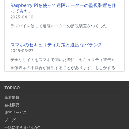
Raspberry Piを使って遠隔ルーターの監視装置を作
ってみた。
2025-04-10
ラズパイを使って遠隔ルーターの監視装置をつくった
スマホのセキュリティ対策と適度なバランス
2025-03-27
安全なサイトをスマホで開いた際に、セキュリティ警告や
画像表示の不具合が発生することがあります。もしかする
と、スマホの過度なセキュリティ対策が他のアプリの動作
に影響を与えているかもしれません。今回は、セキュリテ
TORICO
ィ対策とその影響について簡単にご紹介します。
新着情報
会社概要
Coima + Rosetta 2 で、Apple Silicon 上で x86_64
運営サービス
の Docker イメージをビルドする (Docker desktop
ブログ
やめる)
一緒に働きませんか?
2025-03-24