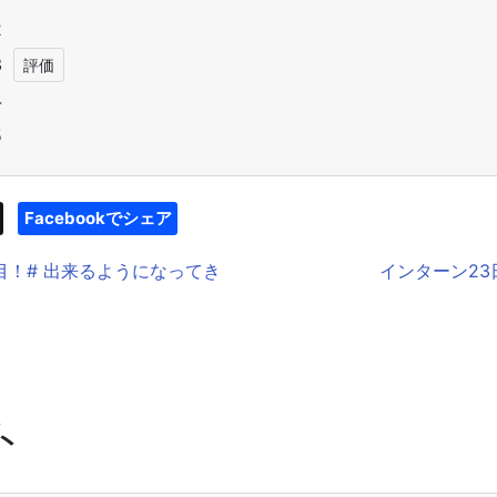
2
3
4
5
Facebookでシェア
日目！# 出来るようになってき
インターン23
ト