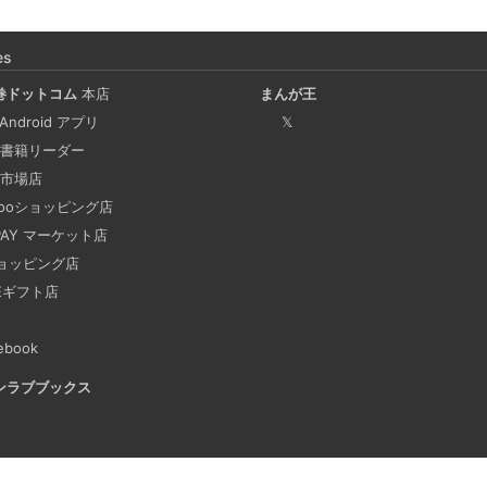
Coima + Rosetta 2 で、
ージをビルドする (Docker 
es
2025-03-24
巻ドットコム
本店
まんが王
Docker Desktop を使わず
 Android アプリ
𝕏
手順を書いています。Colima
書籍リーダー
でビルドする方法です。Lima, 
市場店
hooショッピング店
 PAY マーケット店
ビジネスワークに便利なS
2025-03-21
ョッピング店
NEギフト店
今回は、ビジネスワークに役立
す。 Slackでは、業務で
ebook
おくと、とても便利です。 
ンラブブックス
も、仕事に没頭してしまい、
あります。そんな経験がある