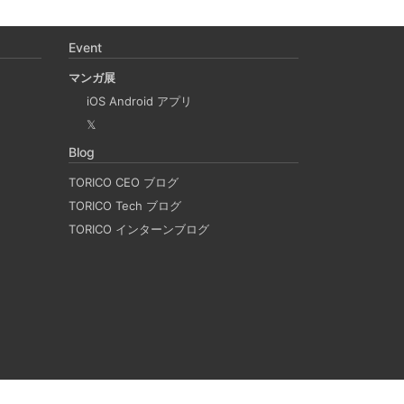
Apple Silicon 上で x86_64 の Docker イメ
desktop やめる)
Event
マンガ展
に、Mac で x86 の Docker イメージのビルドをする
iOS Android アプリ
 と Rosetta2 を使って、クロスアーキテクチャー
𝕏
QEmu, nerdctl の実例も記載しています。
Blog
TORICO CEO ブログ
LACKのリマインド設定
TORICO Tech ブログ
TORICO インターンブログ
つSlackのリマインダー設定についてご紹介しま
決めたことや会議の開始前にリマインダーを設定して
忙しいと、いくらスケジュールを頭に入れていて
他の業務や会議の開始時間を過ぎてしまうことが
方には、この機能が非常に役立つと思います。