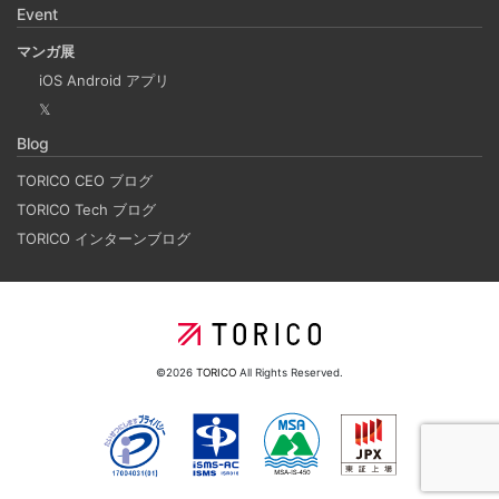
Event
Laravelを使って簡単にReactの開発環境を構築する。 以前
マンガ展
はPython（Django）＋React（TypeScript）で挫折した
iOS Android アプリ
が、今回は得意なPHP（Laravel）をバックエンドにするこ
𝕏
とで、Reactの学習に集中できる環境を整える。 また、低
Blog
コストで構築し、トラブル時の原因特定を容易にすること
を目的としています。
TORICO CEO ブログ
TORICO Tech ブログ
TORICO インターンブログ
ホーリンラブブックスのリニューアルした時の話
2025-03-17
弊社が運営しているECショップにBL専門サイトのホーリン
ラブブックスがあります。
©2026
TORICO
All Rights Reserved.
2024年のTORICOの社内勉強会の内容
2025-02-17
TORICOでは、毎月1回のペースで開発者による技術勉強会