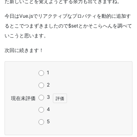
た新しいことを覚えようとする余力も出てきますね。
今日は
Vue.js
でリアクティブなプロパティを動的に追加す
るとこでつまずきましたので
$set
とかそこらへんを調べて
いこうと思います。
次回に続きます！
1
2
3
現在未評価
4
5