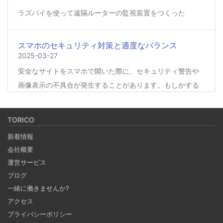
ラズパイを使って遠隔ルーターの監視装置をつくった
スマホのセキュリティ対策と適度なバランス
2025-03-27
安全なサイトをスマホで開いた際に、セキュリティ警告や
画像表示の不具合が発生することがあります。もしかする
と、スマホの過度なセキュリティ対策が他のアプリの動作
に影響を与えているかもしれません。今回は、セキュリテ
TORICO
ィ対策とその影響について簡単にご紹介します。
新着情報
会社概要
Coima + Rosetta 2 で、Apple Silicon 上で x86_64
運営サービス
の Docker イメージをビルドする (Docker desktop
ブログ
やめる)
一緒に働きませんか?
2025-03-24
アクセス
Docker Desktop を使わずに、Mac で x86 の Docker イメ
プライバシーポリシー
ージのビルドをする手順を書いています。Colima と