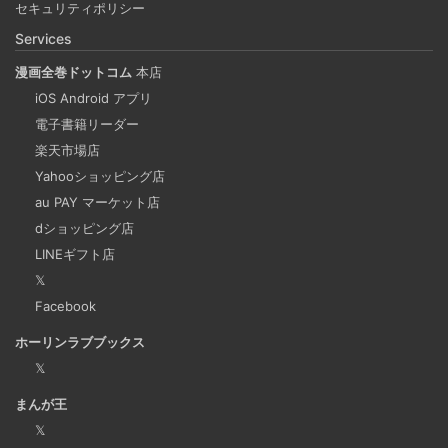
セキュリティポリシー
Rosetta2 を使って、クロスアーキテクチャーでビルドする
Services
方法です。Lima, QEmu, nerdctl の実例も記載しています。
漫画全巻ドットコム
本店
iOS Android アプリ
ビジネスワークに便利なSLACKのリマインド設定
電子書籍リーダー
2025-03-21
楽天市場店
今回は、ビジネスワークに役立つSlackのリマインダー設定
Yahooショッピング店
についてご紹介します。 Slackでは、業務で決めたことや会
au PAY マーケット店
議の開始前にリマインダーを設定しておくと、とても便利
dショッピング店
です。 忙しいと、いくらスケジュールを頭に入れていて
LINEギフト店
も、仕事に没頭してしまい、他の業務や会議の開始時間を
𝕏
過ぎてしまうことがあります。そんな経験がある方には、
Facebook
この機能が非常に役立つと思います。
ホーリンラブブックス
𝕏
Laravelを使って簡単にReactを開発できる環境を作
まんが王
成する
𝕏
2025-03-18