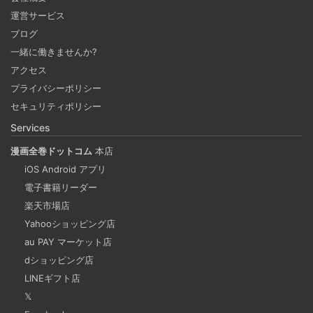
Coima + Rosetta 2 で、Apple Silicon 上で x86_64
運営サービス
の Docker イメージをビルドする (Docker desktop
ブログ
やめる)
一緒に働きませんか?
2025-03-24
アクセス
Docker Desktop を使わずに、Mac で x86 の Docker イメ
プライバシーポリシー
ージのビルドをする手順を書いています。Colima と
セキュリティポリシー
Rosetta2 を使って、クロスアーキテクチャーでビルドする
Services
方法です。Lima, QEmu, nerdctl の実例も記載しています。
漫画全巻ドットコム
本店
iOS Android アプリ
ビジネスワークに便利なSLACKのリマインド設定
電子書籍リーダー
2025-03-21
楽天市場店
今回は、ビジネスワークに役立つSlackのリマインダー設定
Yahooショッピング店
についてご紹介します。 Slackでは、業務で決めたことや会
au PAY マーケット店
議の開始前にリマインダーを設定しておくと、とても便利
dショッピング店
です。 忙しいと、いくらスケジュールを頭に入れていて
LINEギフト店
も、仕事に没頭してしまい、他の業務や会議の開始時間を
𝕏