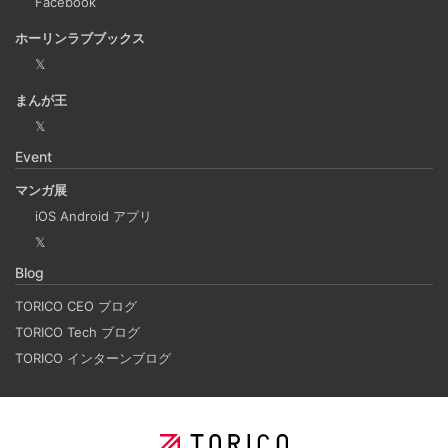
過ぎてしまうことがあります。そんな経験がある方には、
Facebook
この機能が非常に役立つと思います。
ホーリンラブブックス
𝕏
Laravelを使って簡単にReactを開発できる環境を作
まんが王
成する
𝕏
2025-03-18
Event
Laravelを使って簡単にReactの開発環境を構築する。 以前
マンガ展
はPython（Django）＋React（TypeScript）で挫折した
iOS Android アプリ
が、今回は得意なPHP（Laravel）をバックエンドにするこ
𝕏
とで、Reactの学習に集中できる環境を整える。 また、低
Blog
コストで構築し、トラブル時の原因特定を容易にすること
を目的としています。
TORICO CEO ブログ
TORICO Tech ブログ
TORICO インターンブログ
ホーリンラブブックスのリニューアルした時の話
2025-03-17
弊社が運営しているECショップにBL専門サイトのホーリン