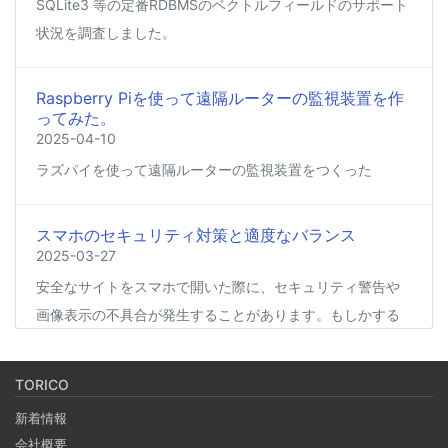
SQLite3 等の定番RDBMSのベクトルフィールドのサポート
状況を調査しました。
Raspberry Piを使って遠隔ルーターの監視装置を作
ってみた。
2025-04-10
ラズパイを使って遠隔ルーターの監視装置をつくった
スマホのセキュリティ対策と適度なバランス
2025-03-27
安全なサイトをスマホで開いた際に、セキュリティ警告や
画像表示の不具合が発生することがあります。もしかする
と、スマホの過度なセキュリティ対策が他のアプリの動作
に影響を与えているかもしれません。今回は、セキュリテ
TORICO
ィ対策とその影響について簡単にご紹介します。
新着情報
会社概要