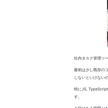
社内タスク管理ツ
最初は少し既存の
しないといけない
特に
JS
,
TypeScrip
す。