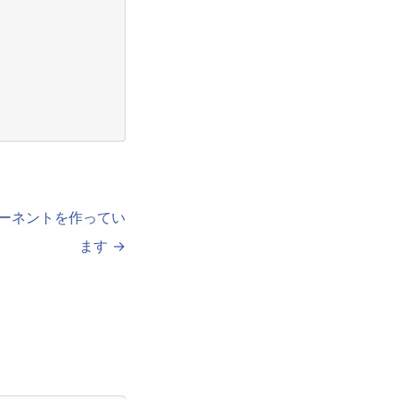
ポーネントを作ってい
ます →