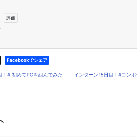
2
3
4
5
Facebookでシェア
目！# 初めてPCを組んでみた
インターン15日目！#コン
ト