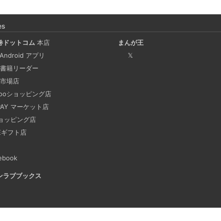
Coima + Rosetta 2 で、
ージをビルドする (Docker 
es
2025-03-24
巻ドットコム
本店
まんが王
Docker Desktop を使わず
 Android アプリ
𝕏
手順を書いています。Colima
書籍リーダー
でビルドする方法です。Lima, 
市場店
hooショッピング店
 PAY マーケット店
ビジネスワークに便利なS
2025-03-21
ョッピング店
NEギフト店
今回は、ビジネスワークに役立
す。 Slackでは、業務で
ebook
おくと、とても便利です。 
ンラブブックス
も、仕事に没頭してしまい、
あります。そんな経験がある