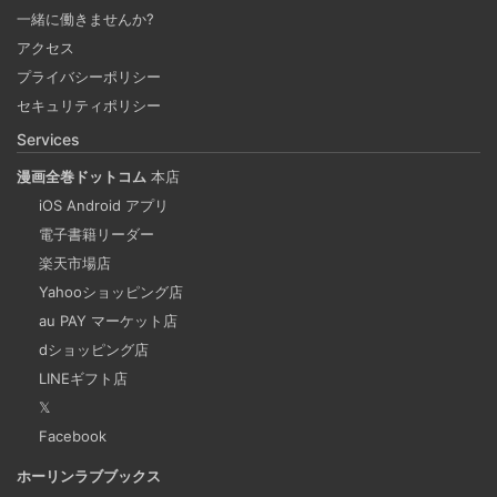
一緒に働きませんか?
2025-03-24
アクセス
Docker Desktop を使わずに、Mac で x86 の Docker イメ
プライバシーポリシー
ージのビルドをする手順を書いています。Colima と
セキュリティポリシー
Rosetta2 を使って、クロスアーキテクチャーでビルドする
Services
方法です。Lima, QEmu, nerdctl の実例も記載しています。
漫画全巻ドットコム
本店
iOS Android アプリ
ビジネスワークに便利なSLACKのリマインド設定
電子書籍リーダー
2025-03-21
楽天市場店
今回は、ビジネスワークに役立つSlackのリマインダー設定
Yahooショッピング店
についてご紹介します。 Slackでは、業務で決めたことや会
au PAY マーケット店
議の開始前にリマインダーを設定しておくと、とても便利
dショッピング店
です。 忙しいと、いくらスケジュールを頭に入れていて
LINEギフト店
も、仕事に没頭してしまい、他の業務や会議の開始時間を
𝕏
過ぎてしまうことがあります。そんな経験がある方には、
Facebook
この機能が非常に役立つと思います。
ホーリンラブブックス