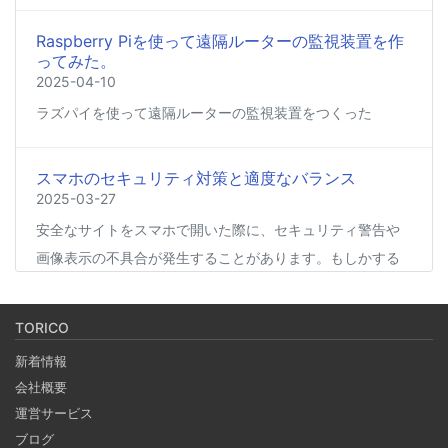
Raspberry Piを使って遠隔ルーターの監視装置を作
ってみた。
2025-04-10
ラズパイを使って遠隔ルーターの監視装置をつくった
スマホのセキュリティ対策と適度なバランス
2025-03-27
安全なサイトをスマホで開いた際に、セキュリティ警告や
画像表示の不具合が発生することがあります。もしかする
と、スマホの過度なセキュリティ対策が他のアプリの動作
に影響を与えているかもしれません。今回は、セキュリテ
TORICO
ィ対策とその影響について簡単にご紹介します。
新着情報
会社概要
Coima + Rosetta 2 で、Apple Silicon 上で x86_64
運営サービス
の Docker イメージをビルドする (Docker desktop
ブログ
やめる)