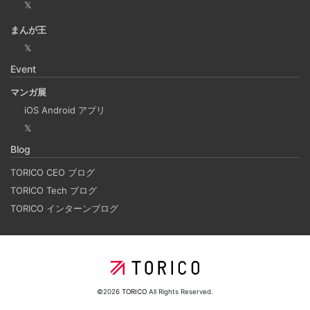
𝕏
Laravelを使って簡単にReactを開発できる環境を作
まんが王
成する
𝕏
2025-03-18
Event
Laravelを使って簡単にReactの開発環境を構築する。 以前
マンガ展
はPython（Django）＋React（TypeScript）で挫折した
iOS Android アプリ
が、今回は得意なPHP（Laravel）をバックエンドにするこ
𝕏
とで、Reactの学習に集中できる環境を整える。 また、低
Blog
コストで構築し、トラブル時の原因特定を容易にすること
を目的としています。
TORICO CEO ブログ
TORICO Tech ブログ
TORICO インターンブログ
ホーリンラブブックスのリニューアルした時の話
2025-03-17
弊社が運営しているECショップにBL専門サイトのホーリン
ラブブックスがあります。
©2026
TORICO
All Rights Reserved.