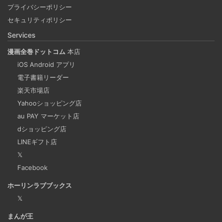
プライバシーポリシー
ージのビルドをする手順を書いています。Colima と
セキュリティポリシー
Rosetta2 を使って、クロスアーキテクチャーでビルドする
Services
方法です。Lima, QEmu, nerdctl の実例も記載しています。
漫画全巻ドットコム
本店
iOS Android アプリ
ビジネスワークに便利なSLACKのリマインド設定
電子書籍リーダー
2025-03-21
楽天市場店
今回は、ビジネスワークに役立つSlackのリマインダー設定
Yahooショッピング店
についてご紹介します。 Slackでは、業務で決めたことや会
au PAY マーケット店
議の開始前にリマインダーを設定しておくと、とても便利
dショッピング店
です。 忙しいと、いくらスケジュールを頭に入れていて
LINEギフト店
も、仕事に没頭してしまい、他の業務や会議の開始時間を
𝕏
過ぎてしまうことがあります。そんな経験がある方には、
Facebook
この機能が非常に役立つと思います。
ホーリンラブブックス
𝕏
Laravelを使って簡単にReactを開発できる環境を作
まんが王