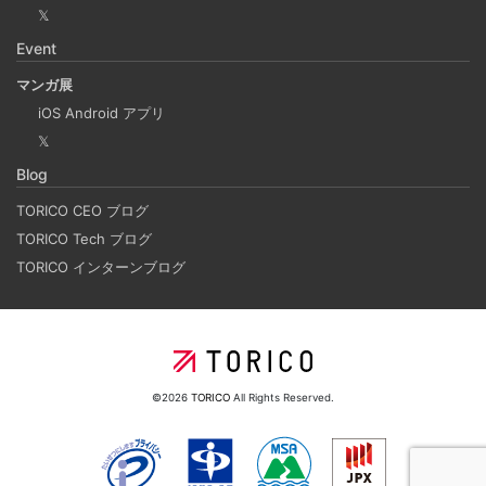
成する
𝕏
2025-03-18
Event
Laravelを使って簡単にReactの開発環境を構築する。 以前
マンガ展
はPython（Django）＋React（TypeScript）で挫折した
iOS Android アプリ
が、今回は得意なPHP（Laravel）をバックエンドにするこ
𝕏
とで、Reactの学習に集中できる環境を整える。 また、低
Blog
コストで構築し、トラブル時の原因特定を容易にすること
を目的としています。
TORICO CEO ブログ
TORICO Tech ブログ
TORICO インターンブログ
ホーリンラブブックスのリニューアルした時の話
2025-03-17
弊社が運営しているECショップにBL専門サイトのホーリン
ラブブックスがあります。
©2026
TORICO
All Rights Reserved.
2024年のTORICOの社内勉強会の内容
2025-02-17