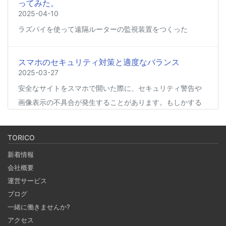
ってみた。
2025-04-10
ラズパイを使って遠隔ルーターの監視装置をつくった
スマホのセキュリティ対策と適度なバランス
2025-03-27
安全なサイトをスマホで開いた際に、セキュリティ警告や
画像表示の不具合が発生することがあります。もしかする
と、スマホの過度なセキュリティ対策が他のアプリの動作
に影響を与えているかもしれません。今回は、セキュリテ
TORICO
ィ対策とその影響について簡単にご紹介します。
新着情報
会社概要
Coima + Rosetta 2 で、Apple Silicon 上で x86_64
運営サービス
の Docker イメージをビルドする (Docker desktop
ブログ
やめる)
一緒に働きませんか?
2025-03-24
アクセス
Docker Desktop を使わずに、Mac で x86 の Docker イメ