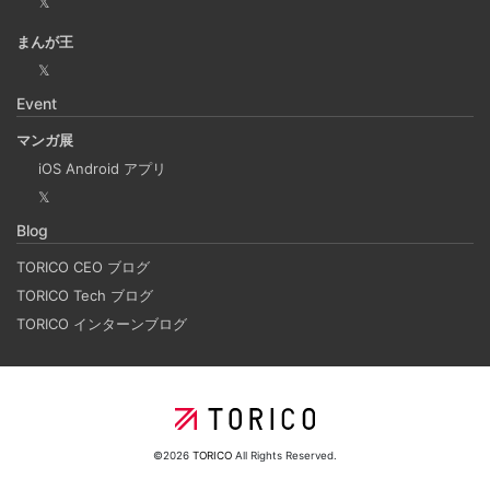
𝕏
Laravelを使って簡単にReactを開発できる環境を作
まんが王
成する
𝕏
2025-03-18
Event
Laravelを使って簡単にReactの開発環境を構築する。 以前
マンガ展
はPython（Django）＋React（TypeScript）で挫折した
iOS Android アプリ
が、今回は得意なPHP（Laravel）をバックエンドにするこ
𝕏
とで、Reactの学習に集中できる環境を整える。 また、低
Blog
コストで構築し、トラブル時の原因特定を容易にすること
を目的としています。
TORICO CEO ブログ
TORICO Tech ブログ
TORICO インターンブログ
ホーリンラブブックスのリニューアルした時の話
2025-03-17
弊社が運営しているECショップにBL専門サイトのホーリン
ラブブックスがあります。
©2026
TORICO
All Rights Reserved.