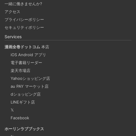
一緒に働きませんか?
2025-03-24
アクセス
Docker Desktop を使わずに、Mac で x86 の Docker イメ
プライバシーポリシー
ージのビルドをする手順を書いています。Colima と
セキュリティポリシー
Rosetta2 を使って、クロスアーキテクチャーでビルドする
Services
方法です。Lima, QEmu, nerdctl の実例も記載しています。
漫画全巻ドットコム
本店
iOS Android アプリ
ビジネスワークに便利なSLACKのリマインド設定
電子書籍リーダー
2025-03-21
楽天市場店
今回は、ビジネスワークに役立つSlackのリマインダー設定
Yahooショッピング店
についてご紹介します。 Slackでは、業務で決めたことや会
au PAY マーケット店
議の開始前にリマインダーを設定しておくと、とても便利
dショッピング店
です。 忙しいと、いくらスケジュールを頭に入れていて
LINEギフト店
も、仕事に没頭してしまい、他の業務や会議の開始時間を
𝕏
過ぎてしまうことがあります。そんな経験がある方には、
Facebook
この機能が非常に役立つと思います。
ホーリンラブブックス