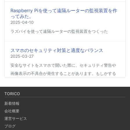
Raspberry Piを使って遠隔ルーターの監視装置を作
ってみた。
2025-04-10
ラズパイを使って遠隔ルーターの監視装置をつくった
スマホのセキュリティ対策と適度なバランス
2025-03-27
安全なサイトをスマホで開いた際に、セキュリティ警告や
画像表示の不具合が発生することがあります。もしかする
と、スマホの過度なセキュリティ対策が他のアプリの動作
に影響を与えているかもしれません。今回は、セキュリテ
TORICO
ィ対策とその影響について簡単にご紹介します。
新着情報
会社概要
Coima + Rosetta 2 で、Apple Silicon 上で x86_64
運営サービス
の Docker イメージをビルドする (Docker desktop
ブログ
やめる)