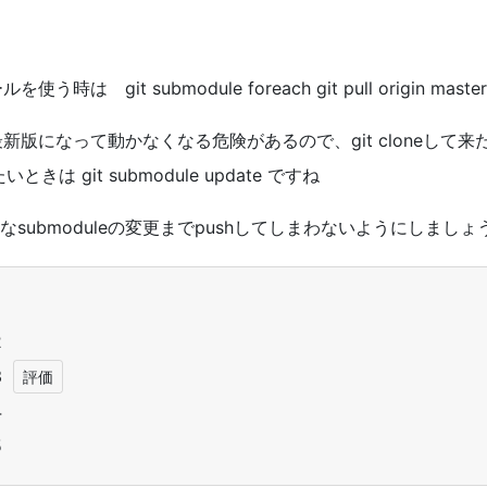
ールを使う時は
git submodule foreach git pull origin master
最新版になって動かなくなる危険があるので、
git clone
して来
たいときは
git submodule update
ですね
な
submodule
の変更まで
push
してしまわないようにしましょ
1
2
3
4
5