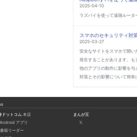
2025-04-10
ラズパイを使って遠隔ルータ
スマホのセキュリティ対
2025-03-27
安全なサイトをスマホで開い
発生することがあります。も
他のアプリの動作に影響を与
対策とその影響について簡単
Coima + Rosetta 2 で、
ージをビルドする (Docker 
es
2025-03-24
巻ドットコム
本店
まんが王
Docker Desktop を使わず
 Android アプリ
𝕏
手順を書いています。Colima
書籍リーダー
でビルドする方法です。Lima, 