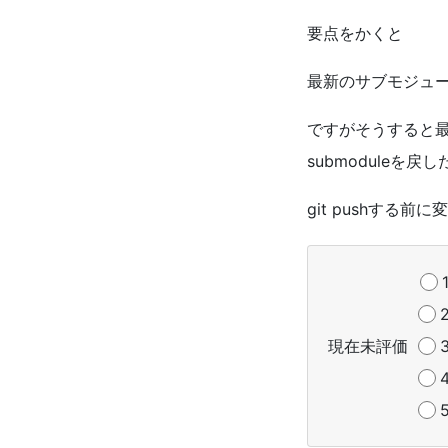
要点をかくと
最新のサブモジュ
ですがそうすると
submodule
を戻し
git push
する前に変
現在未評価