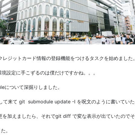
クレジットカード情報の登録機能をつけるタスクを始めました
環境設定に手こずるのは僕だけですかね。。。
le
について深掘りしました。
して来て
git
submodule update -I
を呪文のように書いていた
更を加えましたら、それで
git diff
で変な表示が出ていたのでそ
した。