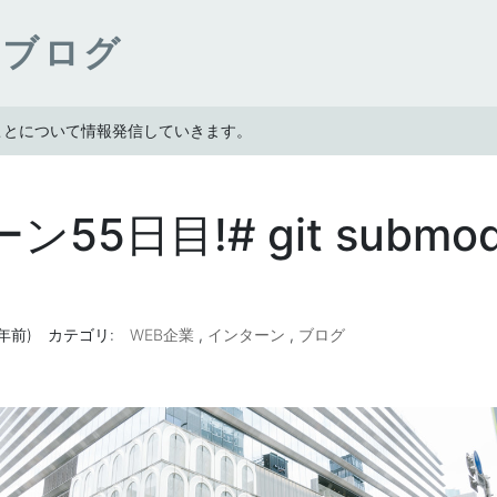
ンブログ
たことについて情報発信していきます。
55日目!# git submod
6年前)
カテゴリ:
WEB企業
,
インターン
,
ブログ