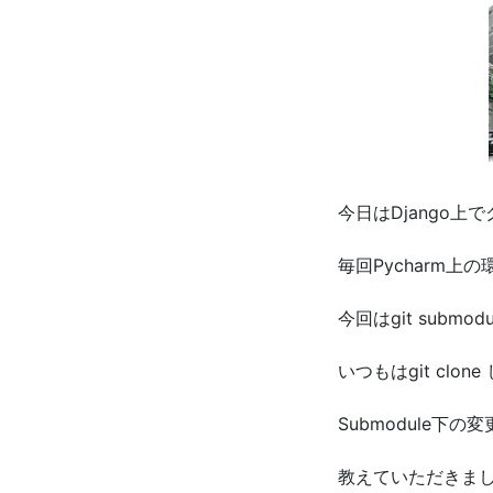
今日は
Django
上で
毎回
Pycharm
上の
今回は
git submodu
いつもは
git clone
Submodule
下の変
教えていただきま