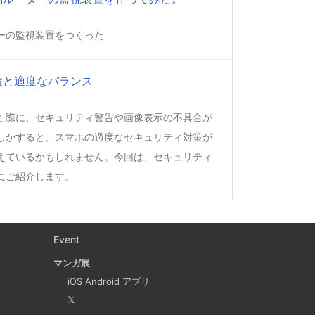
ーの監視装置をつくった
策と適度なバランス
た際に、セキュリティ警告や画像表示の不具合が
しかすると、スマホの過度なセキュリティ対策が
えているかもしれません。今回は、セキュリティ
にご紹介します。
Apple Silicon 上で x86_64 の Docker イメ
desktop やめる)
Event
マンガ展
に、Mac で x86 の Docker イメージのビルドをする
iOS Android アプリ
 と Rosetta2 を使って、クロスアーキテクチャー
𝕏
QEmu, nerdctl の実例も記載しています。