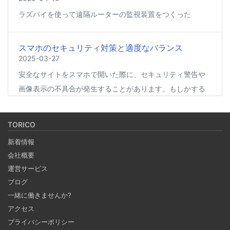
ラズパイを使って遠隔ルーターの監視装置をつくった
スマホのセキュリティ対策と適度なバランス
2025-03-27
安全なサイトをスマホで開いた際に、セキュリティ警告や
画像表示の不具合が発生することがあります。もしかする
と、スマホの過度なセキュリティ対策が他のアプリの動作
に影響を与えているかもしれません。今回は、セキュリテ
TORICO
ィ対策とその影響について簡単にご紹介します。
新着情報
会社概要
Coima + Rosetta 2 で、Apple Silicon 上で x86_64
運営サービス
の Docker イメージをビルドする (Docker desktop
ブログ
やめる)
一緒に働きませんか?
2025-03-24
アクセス
Docker Desktop を使わずに、Mac で x86 の Docker イメ
プライバシーポリシー
ージのビルドをする手順を書いています。Colima と