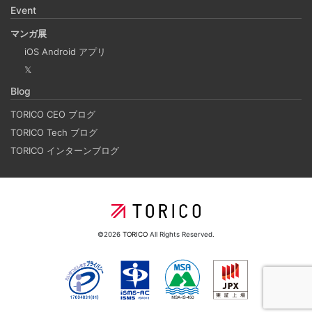
Event
Laravelを使って簡単にReactの開発環境を構築する。 以前
マンガ展
はPython（Django）＋React（TypeScript）で挫折した
iOS Android アプリ
が、今回は得意なPHP（Laravel）をバックエンドにするこ
𝕏
とで、Reactの学習に集中できる環境を整える。 また、低
Blog
コストで構築し、トラブル時の原因特定を容易にすること
を目的としています。
TORICO CEO ブログ
TORICO Tech ブログ
TORICO インターンブログ
ホーリンラブブックスのリニューアルした時の話
2025-03-17
弊社が運営しているECショップにBL専門サイトのホーリン
ラブブックスがあります。
©2026
TORICO
All Rights Reserved.
2024年のTORICOの社内勉強会の内容
2025-02-17
TORICOでは、毎月1回のペースで開発者による技術勉強会