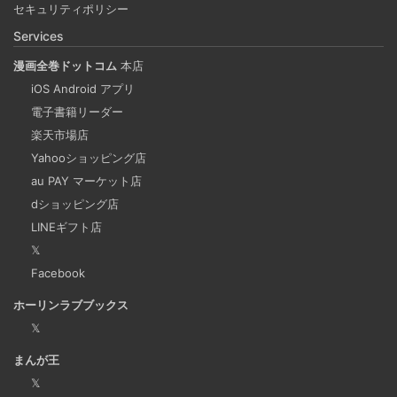
セキュリティポリシー
Rosetta2 を使って、クロスアーキテクチャーでビルドする
Services
方法です。Lima, QEmu, nerdctl の実例も記載しています。
漫画全巻ドットコム
本店
iOS Android アプリ
ビジネスワークに便利なSLACKのリマインド設定
電子書籍リーダー
2025-03-21
楽天市場店
今回は、ビジネスワークに役立つSlackのリマインダー設定
Yahooショッピング店
についてご紹介します。 Slackでは、業務で決めたことや会
au PAY マーケット店
議の開始前にリマインダーを設定しておくと、とても便利
dショッピング店
です。 忙しいと、いくらスケジュールを頭に入れていて
LINEギフト店
も、仕事に没頭してしまい、他の業務や会議の開始時間を
𝕏
過ぎてしまうことがあります。そんな経験がある方には、
Facebook
この機能が非常に役立つと思います。
ホーリンラブブックス
𝕏
Laravelを使って簡単にReactを開発できる環境を作
まんが王
成する
𝕏
2025-03-18