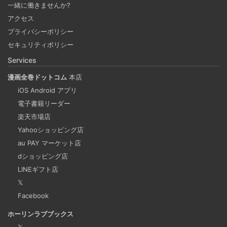
一緒に働きませんか?
2025-03-24
アクセス
Docker Desktop を使わずに、Mac で x86 の Docker イメ
プライバシーポリシー
ージのビルドをする手順を書いています。Colima と
セキュリティポリシー
Rosetta2 を使って、クロスアーキテクチャーでビルドする
Services
方法です。Lima, QEmu, nerdctl の実例も記載しています。
漫画全巻ドットコム
本店
iOS Android アプリ
ビジネスワークに便利なSLACKのリマインド設定
電子書籍リーダー
2025-03-21
楽天市場店
今回は、ビジネスワークに役立つSlackのリマインダー設定
Yahooショッピング店
についてご紹介します。 Slackでは、業務で決めたことや会
au PAY マーケット店
議の開始前にリマインダーを設定しておくと、とても便利
dショッピング店
です。 忙しいと、いくらスケジュールを頭に入れていて
LINEギフト店
も、仕事に没頭してしまい、他の業務や会議の開始時間を
𝕏
過ぎてしまうことがあります。そんな経験がある方には、
Facebook
この機能が非常に役立つと思います。
ホーリンラブブックス
𝕏