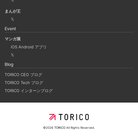
Laravelを使って簡単にReactを開発できる環境を作
まんが王
成する
𝕏
2025-03-18
Event
Laravelを使って簡単にReactの開発環境を構築する。 以前
マンガ展
はPython（Django）＋React（TypeScript）で挫折した
iOS Android アプリ
が、今回は得意なPHP（Laravel）をバックエンドにするこ
𝕏
とで、Reactの学習に集中できる環境を整える。 また、低
Blog
コストで構築し、トラブル時の原因特定を容易にすること
を目的としています。
TORICO CEO ブログ
TORICO Tech ブログ
TORICO インターンブログ
ホーリンラブブックスのリニューアルした時の話
2025-03-17
弊社が運営しているECショップにBL専門サイトのホーリン
ラブブックスがあります。
©2026
TORICO
All Rights Reserved.