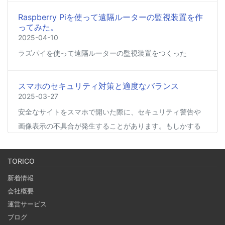
Raspberry Piを使って遠隔ルーターの監視装置を作
ってみた。
2025-04-10
ラズパイを使って遠隔ルーターの監視装置をつくった
スマホのセキュリティ対策と適度なバランス
2025-03-27
安全なサイトをスマホで開いた際に、セキュリティ警告や
画像表示の不具合が発生することがあります。もしかする
と、スマホの過度なセキュリティ対策が他のアプリの動作
に影響を与えているかもしれません。今回は、セキュリテ
TORICO
ィ対策とその影響について簡単にご紹介します。
新着情報
会社概要
Coima + Rosetta 2 で、Apple Silicon 上で x86_64
運営サービス
の Docker イメージをビルドする (Docker desktop
ブログ
やめる)