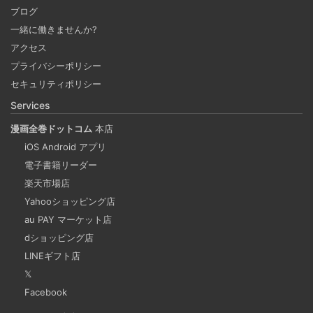
の Docker イメージをビルドする (Docker desktop
ブログ
やめる)
一緒に働きませんか?
2025-03-24
アクセス
Docker Desktop を使わずに、Mac で x86 の Docker イメ
プライバシーポリシー
ージのビルドをする手順を書いています。Colima と
セキュリティポリシー
Rosetta2 を使って、クロスアーキテクチャーでビルドする
Services
方法です。Lima, QEmu, nerdctl の実例も記載しています。
漫画全巻ドットコム
本店
iOS Android アプリ
ビジネスワークに便利なSLACKのリマインド設定
電子書籍リーダー
2025-03-21
楽天市場店
今回は、ビジネスワークに役立つSlackのリマインダー設定
Yahooショッピング店
についてご紹介します。 Slackでは、業務で決めたことや会
au PAY マーケット店
議の開始前にリマインダーを設定しておくと、とても便利
dショッピング店
です。 忙しいと、いくらスケジュールを頭に入れていて
LINEギフト店
も、仕事に没頭してしまい、他の業務や会議の開始時間を
𝕏
過ぎてしまうことがあります。そんな経験がある方には、
Facebook
この機能が非常に役立つと思います。