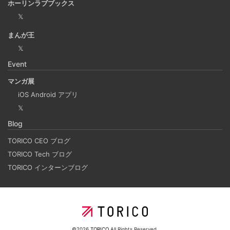
ホーリンラブブックス
𝕏
Laravelを使って簡単にReactを開発できる環境を作
まんが王
成する
𝕏
2025-03-18
Event
Laravelを使って簡単にReactの開発環境を構築する。 以前
マンガ展
はPython（Django）＋React（TypeScript）で挫折した
iOS Android アプリ
が、今回は得意なPHP（Laravel）をバックエンドにするこ
𝕏
とで、Reactの学習に集中できる環境を整える。 また、低
Blog
コストで構築し、トラブル時の原因特定を容易にすること
を目的としています。
TORICO CEO ブログ
TORICO Tech ブログ
TORICO インターンブログ
ホーリンラブブックスのリニューアルした時の話
2025-03-17
弊社が運営しているECショップにBL専門サイトのホーリン
ラブブックスがあります。
©2026
TORICO
All Rights Reserved.