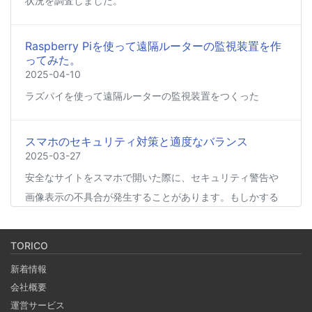
状況を調査しました。
Raspberry Piを使って遠隔ルーターの監視装置を作
ってみた。
2025-04-10
ラズパイを使って遠隔ルーターの監視装置をつくった
スマホのセキュリティ対策と適度なバランス
2025-03-27
安全なサイトをスマホで開いた際に、セキュリティ警告や
画像表示の不具合が発生することがあります。もしかする
と、スマホの過度なセキュリティ対策が他のアプリの動作
に影響を与えているかもしれません。今回は、セキュリテ
TORICO
ィ対策とその影響について簡単にご紹介します。
新着情報
会社概要
Coima + Rosetta 2 で、Apple Silicon 上で x86_64
運営サービス