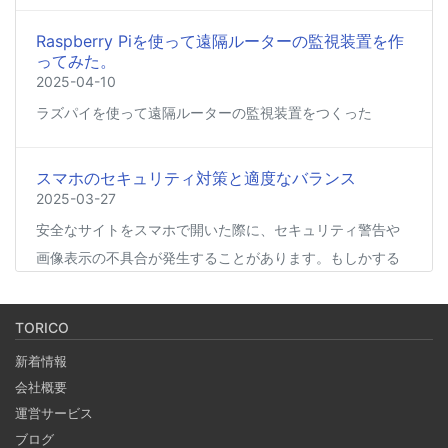
Raspberry Piを使って遠隔ルーターの監視装置を作
ってみた。
2025-04-10
ラズパイを使って遠隔ルーターの監視装置をつくった
スマホのセキュリティ対策と適度なバランス
2025-03-27
安全なサイトをスマホで開いた際に、セキュリティ警告や
画像表示の不具合が発生することがあります。もしかする
と、スマホの過度なセキュリティ対策が他のアプリの動作
に影響を与えているかもしれません。今回は、セキュリテ
TORICO
ィ対策とその影響について簡単にご紹介します。
新着情報
会社概要
Coima + Rosetta 2 で、Apple Silicon 上で x86_64
運営サービス
の Docker イメージをビルドする (Docker desktop
ブログ
やめる)