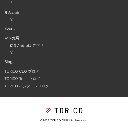
𝕏
Laravelを使って簡単にReactを開発できる環境を作
まんが王
成する
𝕏
2025-03-18
Event
Laravelを使って簡単にReactの開発環境を構築する。 以前
マンガ展
はPython（Django）＋React（TypeScript）で挫折した
iOS Android アプリ
が、今回は得意なPHP（Laravel）をバックエンドにするこ
𝕏
とで、Reactの学習に集中できる環境を整える。 また、低
Blog
コストで構築し、トラブル時の原因特定を容易にすること
を目的としています。
TORICO CEO ブログ
TORICO Tech ブログ
TORICO インターンブログ
ホーリンラブブックスのリニューアルした時の話
2025-03-17
弊社が運営しているECショップにBL専門サイトのホーリン
ラブブックスがあります。
©2026
TORICO
All Rights Reserved.