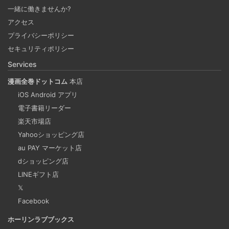
一緒に働きませんか?
2025-03-24
アクセス
Docker Desktop を使わずに、Mac で x86 の Docker イメ
プライバシーポリシー
ージのビルドをする手順を書いています。Colima と
セキュリティポリシー
Rosetta2 を使って、クロスアーキテクチャーでビルドする
Services
方法です。Lima, QEmu, nerdctl の実例も記載しています。
漫画全巻ドットコム
本店
iOS Android アプリ
ビジネスワークに便利なSLACKのリマインド設定
電子書籍リーダー
2025-03-21
楽天市場店
今回は、ビジネスワークに役立つSlackのリマインダー設定
Yahooショッピング店
についてご紹介します。 Slackでは、業務で決めたことや会
au PAY マーケット店
議の開始前にリマインダーを設定しておくと、とても便利
dショッピング店
です。 忙しいと、いくらスケジュールを頭に入れていて
LINEギフト店
も、仕事に没頭してしまい、他の業務や会議の開始時間を
𝕏
過ぎてしまうことがあります。そんな経験がある方には、
Facebook
この機能が非常に役立つと思います。
ホーリンラブブックス