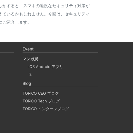
しかすると、スマホの過度なセキュリティ対策が
えているかもしれません。今回は、セキュリティ
にご紹介します。
Apple Silicon 上で x86_64 の Docker イメ
desktop やめる)
Event
マンガ展
に、Mac で x86 の Docker イメージのビルドをする
iOS Android アプリ
 と Rosetta2 を使って、クロスアーキテクチャー
𝕏
QEmu, nerdctl の実例も記載しています。
Blog
TORICO CEO ブログ
LACKのリマインド設定
TORICO Tech ブログ
TORICO インターンブログ
つSlackのリマインダー設定についてご紹介しま
決めたことや会議の開始前にリマインダーを設定して
忙しいと、いくらスケジュールを頭に入れていて