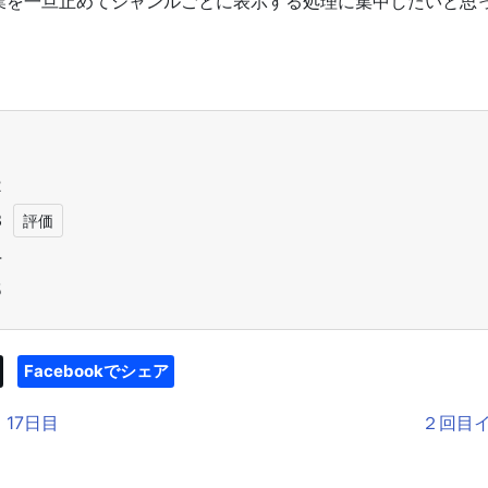
業を一旦止めて
ジャンルごとに表示する処理に集中したいと思
！
1
2
3
4
5
Facebookでシェア
 17日目
２回目イ