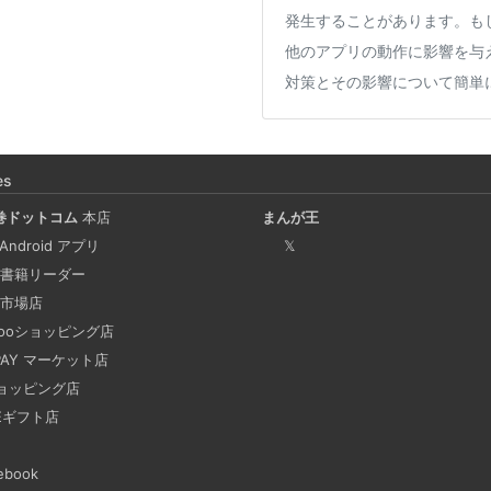
発生することがあります。も
他のアプリの動作に影響を与
対策とその影響について簡単
Coima + Rosetta 2 で、
ージをビルドする (Docker 
es
2025-03-24
巻ドットコム
本店
まんが王
Docker Desktop を使わず
 Android アプリ
𝕏
手順を書いています。Colima
書籍リーダー
でビルドする方法です。Lima, 
市場店
hooショッピング店
 PAY マーケット店
ビジネスワークに便利なS
2025-03-21
ョッピング店
NEギフト店
今回は、ビジネスワークに役立
す。 Slackでは、業務で
ebook
おくと、とても便利です。 