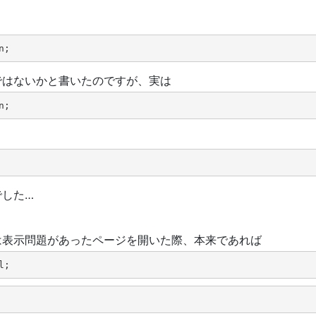
n;
ではないかと書いたのですが、実は
n;
でした…
は
表示問題があったページを開いた際、本来であれば
l;