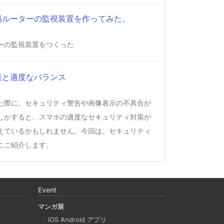
って遠隔ルーターの監視装置を作ってみた。
ーの監視装置をつくった
策と適度なバランス
た際に、セキュリティ警告や画像表示の不具合が
しかすると、スマホの過度なセキュリティ対策が
えているかもしれません。今回は、セキュリティ
にご紹介します。
Apple Silicon 上で x86_64 の Docker イメ
desktop やめる)
Event
マンガ展
に、Mac で x86 の Docker イメージのビルドをする
iOS Android アプリ