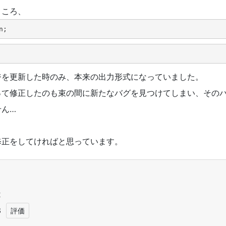
ところ、
n;
ジを更新した時のみ、本来の出力形式になっていました。
って修正したのも束の間に新たなバグを見つけてしまい、その
せん…
修正をしてければと思っています。
1
2
3