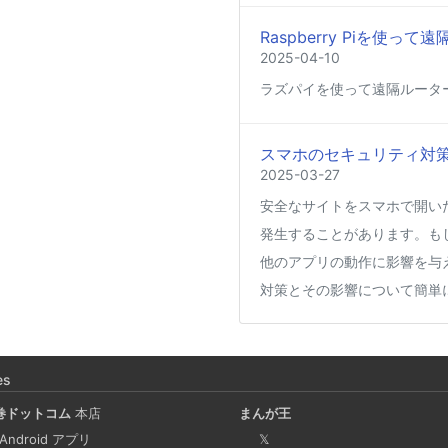
Raspberry Piを使
2025-04-10
ラズパイを使って遠隔ルータ
スマホのセキュリティ対
2025-03-27
安全なサイトをスマホで開い
発生することがあります。も
他のアプリの動作に影響を与
対策とその影響について簡単
Coima + Rosetta 2 で、
ージをビルドする (Docker 
es
2025-03-24
巻ドットコム
本店
まんが王
Docker Desktop を使わず
 Android アプリ
𝕏