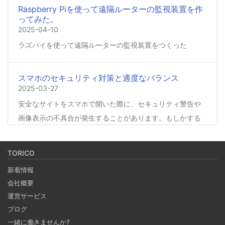
Raspberry Piを使って遠隔ルーターの監視装置を作
ってみた。
2025-04-10
ラズパイを使って遠隔ルーターの監視装置をつくった
スマホのセキュリティ対策と適度なバランス
2025-03-27
安全なサイトをスマホで開いた際に、セキュリティ警告や
画像表示の不具合が発生することがあります。もしかする
と、スマホの過度なセキュリティ対策が他のアプリの動作
に影響を与えているかもしれません。今回は、セキュリテ
TORICO
ィ対策とその影響について簡単にご紹介します。
新着情報
会社概要
Coima + Rosetta 2 で、Apple Silicon 上で x86_64
運営サービス
の Docker イメージをビルドする (Docker desktop
ブログ
やめる)
一緒に働きませんか?
2025-03-24