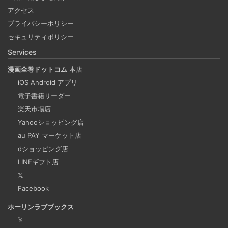
アクセス
Docker Desktop を使わずに、Mac で x86 の Docker イメ
プライバシーポリシー
ージのビルドをする手順を書いています。Colima と
セキュリティポリシー
Rosetta2 を使って、クロスアーキテクチャーでビルドする
Services
方法です。Lima, QEmu, nerdctl の実例も記載しています。
漫画全巻ドットコム
本店
iOS Android アプリ
ビジネスワークに便利なSLACKのリマインド設定
電子書籍リーダー
2025-03-21
楽天市場店
今回は、ビジネスワークに役立つSlackのリマインダー設定
Yahooショッピング店
についてご紹介します。 Slackでは、業務で決めたことや会
au PAY マーケット店
議の開始前にリマインダーを設定しておくと、とても便利
dショッピング店
です。 忙しいと、いくらスケジュールを頭に入れていて
LINEギフト店
も、仕事に没頭してしまい、他の業務や会議の開始時間を
𝕏
過ぎてしまうことがあります。そんな経験がある方には、
Facebook
この機能が非常に役立つと思います。
ホーリンラブブックス
𝕏