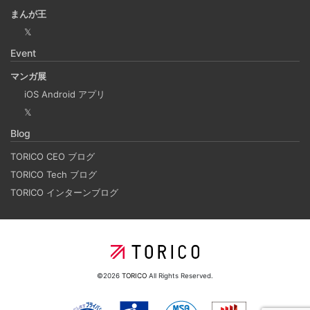
Laravelを使って簡単にReactを開発できる環境を作
まんが王
成する
𝕏
2025-03-18
Event
Laravelを使って簡単にReactの開発環境を構築する。 以前
マンガ展
はPython（Django）＋React（TypeScript）で挫折した
iOS Android アプリ
が、今回は得意なPHP（Laravel）をバックエンドにするこ
𝕏
とで、Reactの学習に集中できる環境を整える。 また、低
Blog
コストで構築し、トラブル時の原因特定を容易にすること
を目的としています。
TORICO CEO ブログ
TORICO Tech ブログ
TORICO インターンブログ
ホーリンラブブックスのリニューアルした時の話
2025-03-17
弊社が運営しているECショップにBL専門サイトのホーリン
ラブブックスがあります。
©2026
TORICO
All Rights Reserved.
2024年のTORICOの社内勉強会の内容