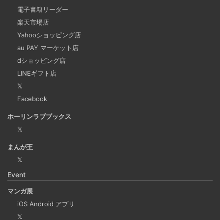
ビジネスワークに便利なSLACKのリマインド設定
電子書籍リーダー
2025-03-21
楽天市場店
今回は、ビジネスワークに役立つSlackのリマインダー設定
Yahooショッピング店
についてご紹介します。 Slackでは、業務で決めたことや会
au PAY マーケット店
議の開始前にリマインダーを設定しておくと、とても便利
dショッピング店
です。 忙しいと、いくらスケジュールを頭に入れていて
LINEギフト店
も、仕事に没頭してしまい、他の業務や会議の開始時間を
𝕏
過ぎてしまうことがあります。そんな経験がある方には、
Facebook
この機能が非常に役立つと思います。
ホーリンラブブックス
𝕏
Laravelを使って簡単にReactを開発できる環境を作
まんが王
成する
𝕏
2025-03-18
Event
Laravelを使って簡単にReactの開発環境を構築する。 以前
マンガ展
はPython（Django）＋React（TypeScript）で挫折した
iOS Android アプリ
が、今回は得意なPHP（Laravel）をバックエンドにするこ
𝕏