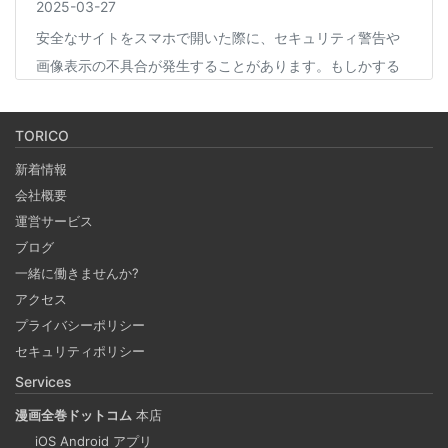
2025-03-27
安全なサイトをスマホで開いた際に、セキュリティ警告や
画像表示の不具合が発生することがあります。もしかする
と、スマホの過度なセキュリティ対策が他のアプリの動作
に影響を与えているかもしれません。今回は、セキュリテ
TORICO
ィ対策とその影響について簡単にご紹介します。
新着情報
会社概要
Coima + Rosetta 2 で、Apple Silicon 上で x86_64
運営サービス
の Docker イメージをビルドする (Docker desktop
ブログ
やめる)
一緒に働きませんか?
2025-03-24
アクセス
Docker Desktop を使わずに、Mac で x86 の Docker イメ
プライバシーポリシー
ージのビルドをする手順を書いています。Colima と
セキュリティポリシー
Rosetta2 を使って、クロスアーキテクチャーでビルドする
Services
方法です。Lima, QEmu, nerdctl の実例も記載しています。
漫画全巻ドットコム
本店
iOS Android アプリ