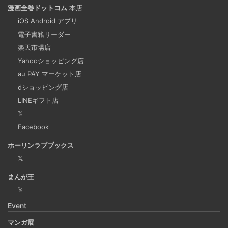
漫画全巻ドットコム
本店
iOS Android アプリ
ビジネスワークに便利なSLACKのリマインド設定
電子書籍リーダー
2025-03-21
楽天市場店
今回は、ビジネスワークに役立つSlackのリマインダー設定
Yahooショッピング店
についてご紹介します。 Slackでは、業務で決めたことや会
au PAY マーケット店
議の開始前にリマインダーを設定しておくと、とても便利
dショッピング店
です。 忙しいと、いくらスケジュールを頭に入れていて
LINEギフト店
も、仕事に没頭してしまい、他の業務や会議の開始時間を
𝕏
過ぎてしまうことがあります。そんな経験がある方には、
Facebook
この機能が非常に役立つと思います。
ホーリンラブブックス
𝕏
Laravelを使って簡単にReactを開発できる環境を作
まんが王
成する
𝕏
2025-03-18
Event
Laravelを使って簡単にReactの開発環境を構築する。 以前
マンガ展
はPython（Django）＋React（TypeScript）で挫折した