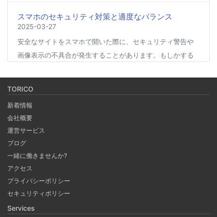
スマホのセキュリティ対策と適度なバランス
2025-03-27
安全なサイトをスマホで開いた際に、セキュリティ警告や
画像表示の不具合が発生することがあります。もしかする
と、スマホの過度なセキュリティ対策が他のアプリの動作
に影響を与えているかもしれません。今回は、セキュリテ
TORICO
ィ対策とその影響について簡単にご紹介します。
新着情報
会社概要
Coima + Rosetta 2 で、Apple Silicon 上で x86_64
運営サービス
の Docker イメージをビルドする (Docker desktop
ブログ
やめる)
一緒に働きませんか?
2025-03-24
アクセス
Docker Desktop を使わずに、Mac で x86 の Docker イメ
プライバシーポリシー
ージのビルドをする手順を書いています。Colima と
セキュリティポリシー
Rosetta2 を使って、クロスアーキテクチャーでビルドする
Services
方法です。Lima, QEmu, nerdctl の実例も記載しています。