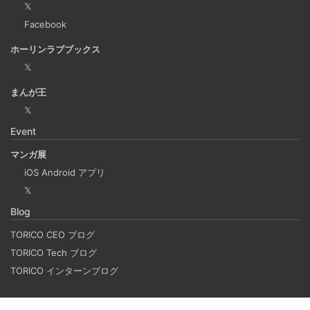
も、仕事に没頭してしまい、他の業務や会議の開始時間を
𝕏
過ぎてしまうことがあります。そんな経験がある方には、
Facebook
この機能が非常に役立つと思います。
ホーリンラブブックス
𝕏
Laravelを使って簡単にReactを開発できる環境を作
まんが王
成する
𝕏
2025-03-18
Event
Laravelを使って簡単にReactの開発環境を構築する。 以前
マンガ展
はPython（Django）＋React（TypeScript）で挫折した
iOS Android アプリ
が、今回は得意なPHP（Laravel）をバックエンドにするこ
𝕏
とで、Reactの学習に集中できる環境を整える。 また、低
Blog
コストで構築し、トラブル時の原因特定を容易にすること
を目的としています。
TORICO CEO ブログ
TORICO Tech ブログ
TORICO インターンブログ
ホーリンラブブックスのリニューアルした時の話
2025-03-17