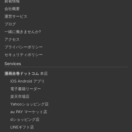
新着情報
会社概要
Coima + Rosetta 2 で、Apple Silicon 上で x86_64
運営サービス
の Docker イメージをビルドする (Docker desktop
ブログ
やめる)
一緒に働きませんか?
2025-03-24
アクセス
Docker Desktop を使わずに、Mac で x86 の Docker イメ
プライバシーポリシー
ージのビルドをする手順を書いています。Colima と
セキュリティポリシー
Rosetta2 を使って、クロスアーキテクチャーでビルドする
Services
方法です。Lima, QEmu, nerdctl の実例も記載しています。
漫画全巻ドットコム
本店
iOS Android アプリ
ビジネスワークに便利なSLACKのリマインド設定
電子書籍リーダー
2025-03-21
楽天市場店
今回は、ビジネスワークに役立つSlackのリマインダー設定
Yahooショッピング店
についてご紹介します。 Slackでは、業務で決めたことや会
au PAY マーケット店
議の開始前にリマインダーを設定しておくと、とても便利
dショッピング店
です。 忙しいと、いくらスケジュールを頭に入れていて
LINEギフト店