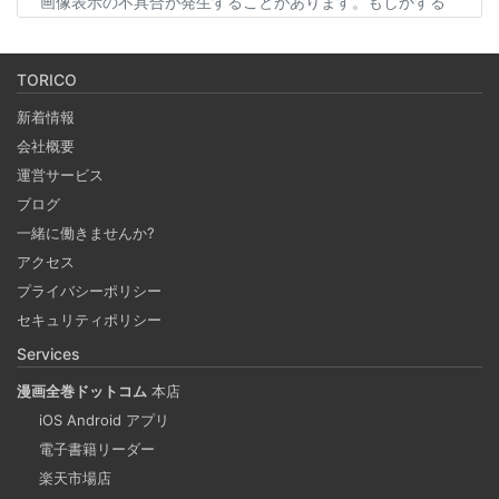
画像表示の不具合が発生することがあります。もしかする
と、スマホの過度なセキュリティ対策が他のアプリの動作
に影響を与えているかもしれません。今回は、セキュリテ
TORICO
ィ対策とその影響について簡単にご紹介します。
新着情報
会社概要
Coima + Rosetta 2 で、Apple Silicon 上で x86_64
運営サービス
の Docker イメージをビルドする (Docker desktop
ブログ
やめる)
一緒に働きませんか?
2025-03-24
アクセス
Docker Desktop を使わずに、Mac で x86 の Docker イメ
プライバシーポリシー
ージのビルドをする手順を書いています。Colima と
セキュリティポリシー
Rosetta2 を使って、クロスアーキテクチャーでビルドする
Services
方法です。Lima, QEmu, nerdctl の実例も記載しています。
漫画全巻ドットコム
本店
iOS Android アプリ
ビジネスワークに便利なSLACKのリマインド設定
電子書籍リーダー
2025-03-21
楽天市場店
今回は、ビジネスワークに役立つSlackのリマインダー設定