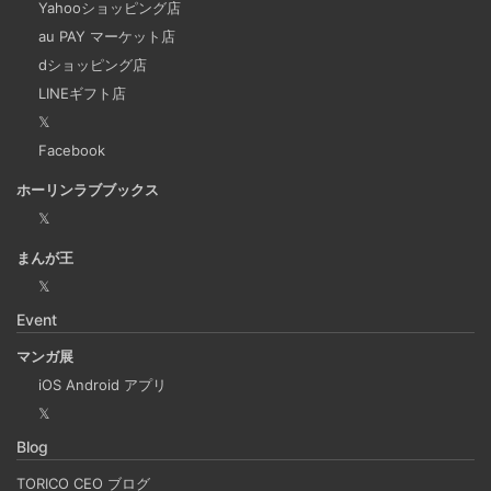
Yahooショッピング店
についてご紹介します。 Slackでは、業務で決めたことや会
au PAY マーケット店
議の開始前にリマインダーを設定しておくと、とても便利
dショッピング店
です。 忙しいと、いくらスケジュールを頭に入れていて
LINEギフト店
も、仕事に没頭してしまい、他の業務や会議の開始時間を
𝕏
過ぎてしまうことがあります。そんな経験がある方には、
Facebook
この機能が非常に役立つと思います。
ホーリンラブブックス
𝕏
Laravelを使って簡単にReactを開発できる環境を作
まんが王
成する
𝕏
2025-03-18
Event
Laravelを使って簡単にReactの開発環境を構築する。 以前
マンガ展
はPython（Django）＋React（TypeScript）で挫折した
iOS Android アプリ
が、今回は得意なPHP（Laravel）をバックエンドにするこ
𝕏
とで、Reactの学習に集中できる環境を整える。 また、低
Blog
コストで構築し、トラブル時の原因特定を容易にすること
を目的としています。
TORICO CEO ブログ