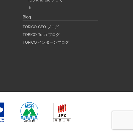
 と Rosetta2 を使って、クロスアーキテクチャー
𝕏
QEmu, nerdctl の実例も記載しています。
Blog
TORICO CEO ブログ
LACKのリマインド設定
TORICO Tech ブログ
TORICO インターンブログ
つSlackのリマインダー設定についてご紹介しま
決めたことや会議の開始前にリマインダーを設定して
忙しいと、いくらスケジュールを頭に入れていて
他の業務や会議の開始時間を過ぎてしまうことが
方には、この機能が非常に役立つと思います。
Reactを開発できる環境を作成する
actの開発環境を構築する。 以前は
ct（TypeScript）で挫折したが、今回は得意な
エンドにすることで、Reactの学習に集中できる環境