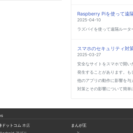
Raspberry Piを使
2025-04-10
ラズパイを使って遠隔ルータ
スマホのセキュリティ対
2025-03-27
安全なサイトをスマホで開い
発生することがあります。も
他のアプリの動作に影響を与
対策とその影響について簡単
Coima + Rosetta 2 で、
ージをビルドする (Docker 
es
2025-03-24
巻ドットコム
本店
まんが王
Docker Desktop を使わず
 Android アプリ
𝕏