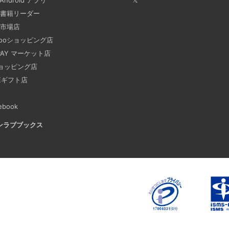
手順を書いています。Colima
書籍リーダー
でビルドする方法です。Lima, 
市場店
hooショッピング店
 PAY マーケット店
ビジネスワークに便利なS
2025-03-21
ョッピング店
NEギフト店
今回は、ビジネスワークに役立
す。 Slackでは、業務で
ebook
おくと、とても便利です。 
ンラブブックス
も、仕事に没頭してしまい、
あります。そんな経験がある
Laravelを使って簡単に
2025-03-18
Laravelを使って簡単にRe
Python（Django）＋Rea
PHP（Laravel）をバック