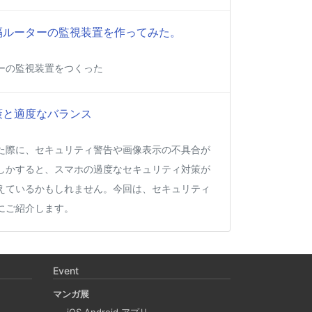
って遠隔ルーターの監視装置を作ってみた。
ーの監視装置をつくった
策と適度なバランス
た際に、セキュリティ警告や画像表示の不具合が
しかすると、スマホの過度なセキュリティ対策が
えているかもしれません。今回は、セキュリティ
にご紹介します。
Apple Silicon 上で x86_64 の Docker イメ
desktop やめる)
Event
マンガ展
に、Mac で x86 の Docker イメージのビルドをする
iOS Android アプリ